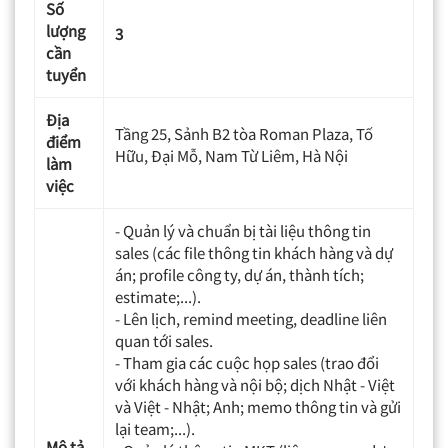
Số
lượng
3
cần
tuyển
Địa
Tầng 25, Sảnh B2 tòa Roman Plaza, Tố
điểm
Hữu, Đại Mỗ, Nam Từ Liêm, Hà Nội
làm
việc
- Quản lý và chuẩn bị tài liệu thông tin
sales (các file thông tin khách hàng và dự
án; profile công ty, dự án, thành tích;
estimate;...).
- Lên lịch, remind meeting, deadline liên
quan tới sales.
- Tham gia các cuộc họp sales (trao đổi
với khách hàng và nội bộ; dịch Nhật - Việt
và Việt - Nhật; Anh; memo thông tin và gửi
lại team;...).
Mô tả