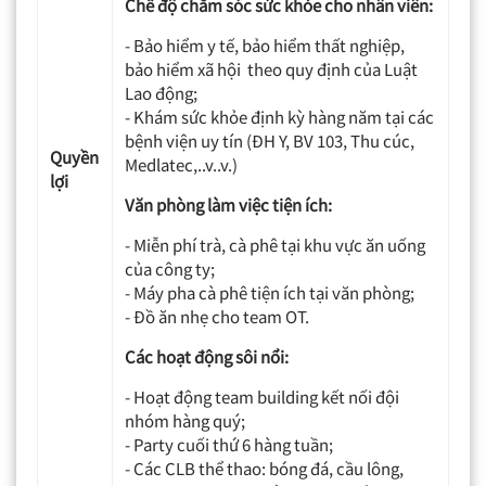
Chế độ chăm sóc sức khỏe cho nhân viên:
- Bảo hiểm y tế, bảo hiểm thất nghiệp,
bảo hiểm xã hội theo quy định của Luật
Lao động;
- Khám sức khỏe định kỳ hàng năm tại các
bệnh viện uy tín (ĐH Y, BV 103, Thu cúc,
Quyền
Medlatec,..v..v.)
lợi
Văn phòng làm việc tiện ích:
- Miễn phí trà, cà phê tại khu vực ăn uống
của công ty;
- Máy pha cà phê tiện ích tại văn phòng;
- Đồ ăn nhẹ cho team OT.
Các hoạt động sôi nổi:
- Hoạt động team building kết nối đội
nhóm hàng quý;
- Party cuối thứ 6 hàng tuần;
- Các CLB thể thao: bóng đá, cầu lông,