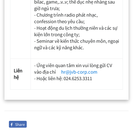
bilac, game,..v..v; thể dục nhẹ nhàng sau
giờ ngủ trưa;
- Chương trình radio phát nhạc,
confession theo yêu cầu;
- Hoạt động du lịch thường niên và các sự
kiện lớn trong công ty;
- Seminar về kiến thức chuyên môn, ngoại
ngữ và các kỹ năng khác.
- Ứng viên quan tâm xin vui lòng gửi CV
Liên
vào địa chỉ
hr@jvb-corp.com
hệ
- Hoặc liên hệ: 024.6253.3311
Share