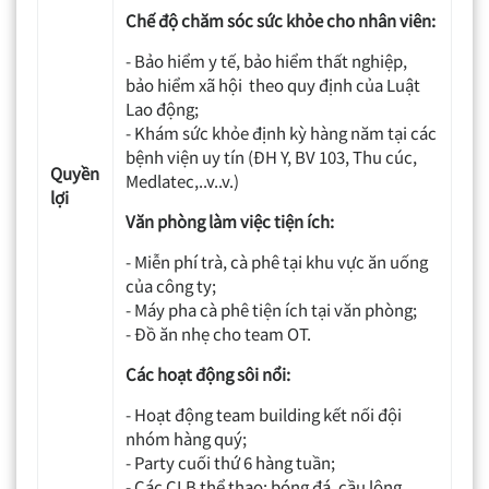
Chế độ chăm sóc sức khỏe cho nhân viên:
- Bảo hiểm y tế, bảo hiểm thất nghiệp,
bảo hiểm xã hội theo quy định của Luật
Lao động;
- Khám sức khỏe định kỳ hàng năm tại các
bệnh viện uy tín (ĐH Y, BV 103, Thu cúc,
Quyền
Medlatec,..v..v.)
lợi
Văn phòng làm việc tiện ích:
- Miễn phí trà, cà phê tại khu vực ăn uống
của công ty;
- Máy pha cà phê tiện ích tại văn phòng;
- Đồ ăn nhẹ cho team OT.
Các hoạt động sôi nổi:
- Hoạt động team building kết nối đội
nhóm hàng quý;
- Party cuối thứ 6 hàng tuần;
- Các CLB thể thao: bóng đá, cầu lông,