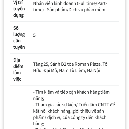
Vị trí
Nhân
viên
kinh
doanh
(Full time/
Part-
tuyển
time
)
-
Sản
phẩm
/
Dịch
vụ
phần
mềm
dụng
Số
lượng
5
cần
tuyển
Địa
Tầng 25, Sảnh B2 tòa Roman Plaza, Tố
điểm
Hữu, Đại Mỗ, Nam Từ Liêm, Hà Nội
làm
việc
- Tìm kiếm và tiếp cận khách hàng tiềm
năng;
- Tham gia các sự kiện/ Triển lãm CNTT để
kết nối khách hàng, giới thiệu về sản
phẩm/ dịch vụ của công ty đến khách
hàng;