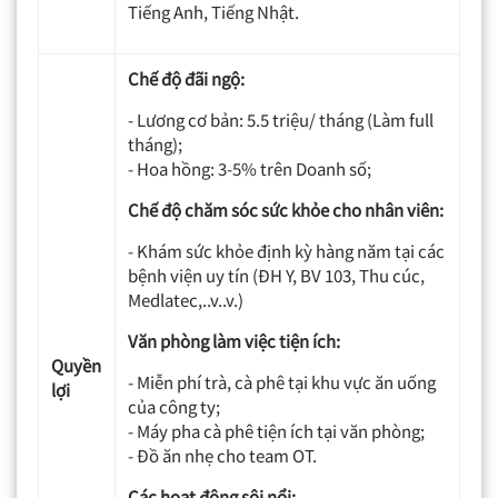
Tiếng Anh, Tiếng Nhật.
Chế độ đãi ngộ:
- Lương
cơ
bản
:
5.5
triệu
/
tháng
(
Làm
full
tháng
);
- Hoa
hồng
:
3-
5%
trên
Doanh
số
;
Chế độ chăm sóc sức khỏe cho nhân viên:
- Khám sức khỏe định kỳ hàng năm tại các
bệnh viện uy tín (ĐH Y, BV 103, Thu cúc,
Medlatec,..v..v.)
Văn phòng làm việc tiện ích:
Quyền
- Miễn phí trà, cà phê tại khu vực ăn uống
lợi
của công ty;
- Máy pha cà phê tiện ích tại văn phòng;
- Đồ ăn nhẹ cho team OT.
Các hoạt động sôi nổi: