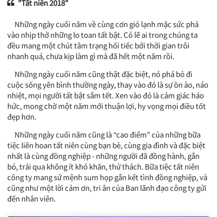
"Tất niên 2018"
Những ngày cuối năm về cùng cơn gió lạnh mặc sức phả
vào nhịp thở những lo toan tất bật. Có lẽ ai trong chúng ta
đều mang một chút tâm trạng hối tiếc bởi thời gian trôi
nhanh quá, chưa kịp làm gì mà đã hết một năm rồi.
Những ngày cuối năm cũng thật đặc biệt, nó phá bỏ đi
cuộc sống yên bình thường ngày, thay vào đó là sự ồn ào, náo
nhiệt, mọi người tất bật sắm tết. Xen vào đó là cảm giác háo
hức, mong chờ một năm mới thuận lợi, hy vọng mọi điều tốt
đẹp hơn.
Những ngày cuối năm cũng là “cao điểm” của những bữa
tiệc liên hoan tất niên cùng bạn bè, cùng gia đình và đặc biệt
nhất là cùng đồng nghiệp - những người đã đồng hành, gắn
bó, trải qua không ít khó khăn, thử thách. Bữa tiệc tất niên
công ty mang sứ mệnh sum họp gắn kết tình đồng nghiệp, và
cũng như một lời cảm ơn, tri ân của Ban lãnh đạo công ty gửi
đến nhân viên.