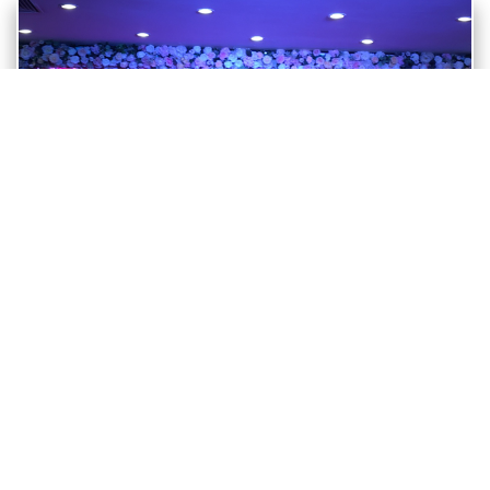
Thấu hiểu được ý nghĩa to lớn của Tiệc tất niên, ngày 25
tháng 01 vừa qua,
Công ty Cổ phần JVB Việt Nam
đã long
trọng tổ chức bữa tiệc Year end Party với chủ đề “Xuân sum
vầy”