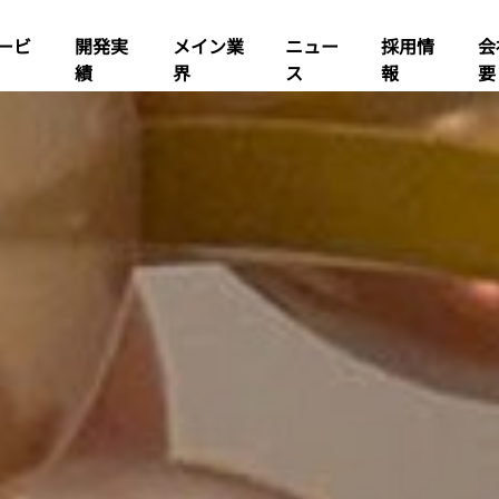
ービ
開発実
メイン業
ニュー
採用情
会
績
界
ス
報
要